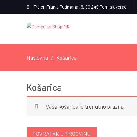
Trg dr. Franje Tuđmana 16, 80 240 Tomislavgrad
Naslovna
Košarica
Košarica
Vaša košarica je trenutno prazna.
POVRATAK U TRGOVINU