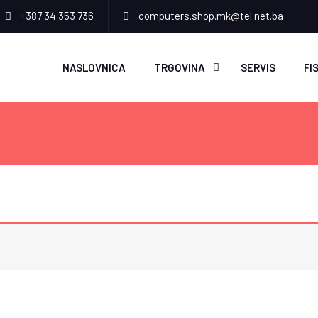
+387 34 353 736
computers.shop.mk@tel.net.ba
NASLOVNICA
TRGOVINA
SERVIS
FI