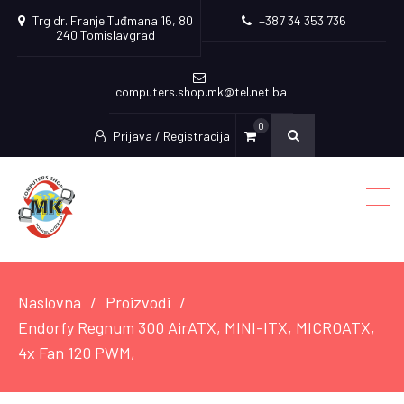
Trg dr. Franje Tuđmana 16, 80
+387 34 353 736
240 Tomislavgrad
computers.shop.mk@tel.net.ba
0
Prijava / Registracija
Naslovna
Proizvodi
Endorfy Regnum 300 AirATX, MINI-ITX, MICROATX,
4x Fan 120 PWM,