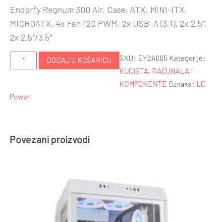
Endorfy Regnum 300 Air, Case, ATX, MINI-ITX,
MICROATX, 4x Fan 120 PWM, 2x USB-A (3.1), 2x 2.5″,
2x 2.5″/3.5″
Endorfy
SKU:
EY2A005
Kategorije:
DODAJ U KOŠARICU
Regnum
KUCISTA
,
RAČUNALA I
300
KOMPONENTE
Oznaka:
LC
AirATX,
Power
MINI-
ITX,
MICROATX,
Povezani proizvodi
4x
Fan
120
PWM,
količina