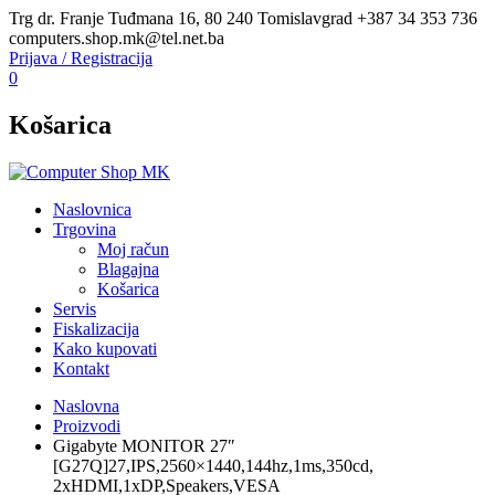
Trg dr. Franje Tuđmana 16, 80 240 Tomislavgrad
+387 34 353 736
computers.shop.mk@tel.net.ba
Prijava / Registracija
0
Košarica
Naslovnica
Trgovina
Moj račun
Blagajna
Košarica
Servis
Fiskalizacija
Kako kupovati
Kontakt
Naslovna
Proizvodi
Gigabyte MONITOR 27″
[G27Q]27,IPS,2560×1440,144hz,1ms,350cd,
2xHDMI,1xDP,Speakers,VESA