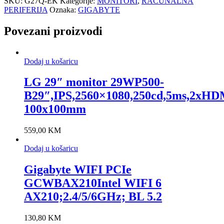
SKU:
G27Q-EK
Kategorije:
MONITORI
,
RAČUNALNA
PERIFERIJA
Oznaka:
GIGABYTE
Povezani proizvodi
Dodaj u košaricu
LG 29″ monitor 29WP500-
B29″,IPS,2560×1080,250cd,5ms,2xHD
100x100mm
559,00
KM
Dodaj u košaricu
Gigabyte WIFI PCIe
GCWBAX210Intel WIFI 6
AX210;2.4/5/6GHz; BL 5.2
130,80
KM