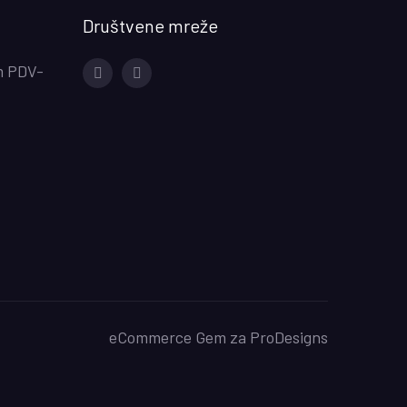
Društvene mreže
m PDV-
Facebook
Instagram
eCommerce Gem za
ProDesigns