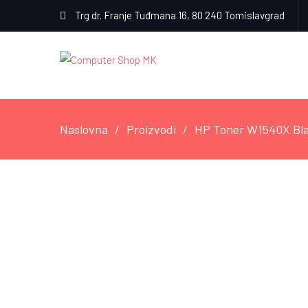
Trg dr. Franje Tuđmana 16, 80 240 Tomislavgrad
Naslovna
Proizvodi
HP Toner W1540X Bl