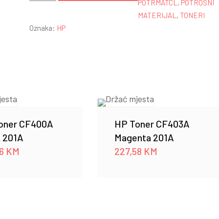
Toner
POTRMATCL
,
POTROŠNI
W1540X
MATERIJAL
,
TONERI
Black
Oznaka:
HP
154X
količina
oner CF400A
HP Toner CF403A
k 201A
Magenta 201A
96
KM
227,58
KM