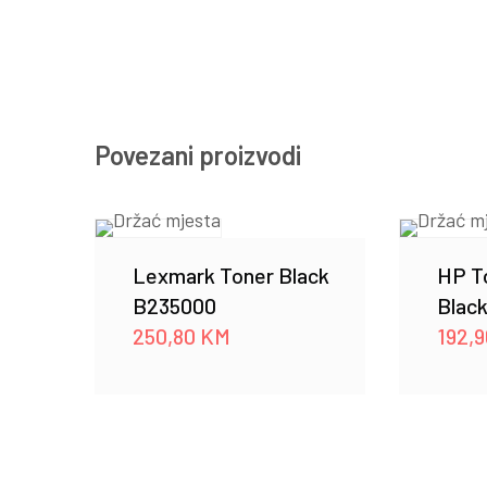
Povezani proizvodi
Lexmark Toner Black
HP T
B235000
Blac
250,80
KM
192,