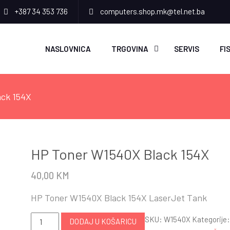
+387 34 353 736
computers.shop.mk@tel.net.ba
NASLOVNICA
TRGOVINA
SERVIS
FI
ack 154X
HP Toner W1540X Black 154X
40,00
KM
HP Toner W1540X Black 154X LaserJet Tank
HP
SKU:
W1540X
Kategorije:
DODAJ U KOŠARICU