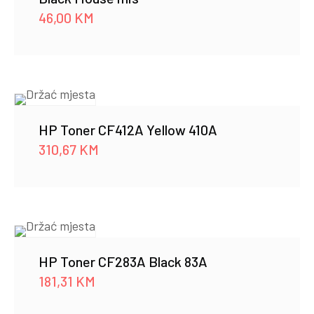
HP
46,00
KM
Travel
18L
15.6
BNG
količina
HP Toner CF412A Yellow 410A
310,67
KM
HP Toner CF283A Black 83A
181,31
KM