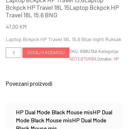
Bckpck HP Travel 18L 15Laptop Bckpck HP
Travel 18L 15.6 BNG
47,00
KM
Laptop Bckpck HP Travel 18L 15.6 Blue night Ruksak
Laptop
SKU:
6B8U7AA
Kategorija:
DODAJ U KOŠARICU
Bckpck
NOTEBTORBA
Oznaka:
HP
HP
Travel
15,6Laptop
Povezani proizvodi
Bckpck
HP
Travel
18L
HP Dual Mode Black Mouse misHP Dual
15Laptop
Mode Black Mouse misHP Dual Mode
Bckpck
Black Mouse mis