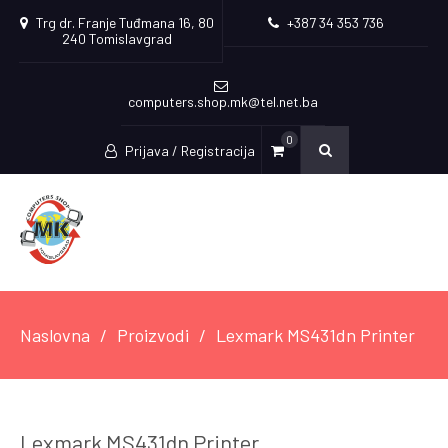
Trg dr. Franje Tuđmana 16, 80
+387 34 353 736
240 Tomislavgrad
computers.shop.mk@tel.net.ba
0
Prijava / Registracija
Naslovna
Proizvodi
Lexmark MS431dn Printer
Lexmark MS431dn Printer