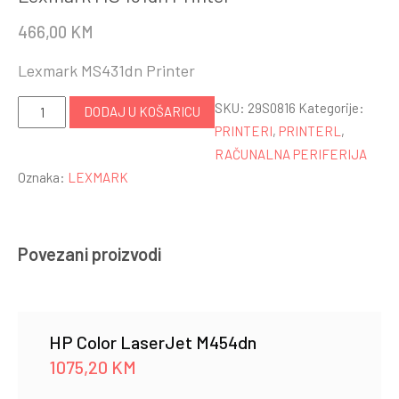
466,00
KM
Lexmark MS431dn Printer
Lexmark
SKU:
29S0816
Kategorije:
DODAJ U KOŠARICU
MS431dn
PRINTERI
,
PRINTERL
,
Printer
RAČUNALNA PERIFERIJA
količina
Oznaka:
LEXMARK
Povezani proizvodi
HP Color LaserJet M454dn
1075,20
KM