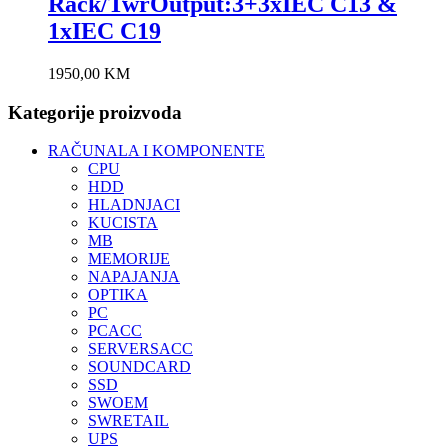
Rack/TwrOutput:3+3xIEC C13 &
1xIEC C19
1950,00
KM
Kategorije proizvoda
RAČUNALA I KOMPONENTE
CPU
HDD
HLADNJACI
KUCISTA
MB
MEMORIJE
NAPAJANJA
OPTIKA
PC
PCACC
SERVERSACC
SOUNDCARD
SSD
SWOEM
SWRETAIL
UPS