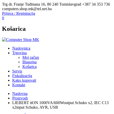
Trg dr. Franje Tuđmana 16, 80 240 Tomislavgrad
+387 34 353 736
computers.shop.mk@tel.net.ba
Prijava / Registracija
0
Košarica
Naslovnica
Trgovina
Moj račun
Blagajna
Košarica
Servis
Fiskalizacija
Kako kupovati
Kontakt
Naslovna
Proizvodi
LIEBERT itON 1000VA/600Woutput Schuko x2, IEC C13
x2input Schuko, AVR, USB