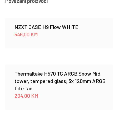
Povezani proizvodi
TG,
2x
Standard
120mm
NZXT CASE H9 Flow WHITE
fan
546,00
KM
količina
Thermaltake H570 TG ARGB Snow Mid
tower, tempered glass, 3x 120mm ARGB
Lite fan
204,00
KM