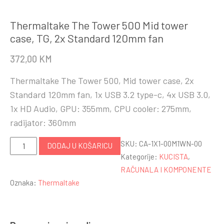
Thermaltake The Tower 500 Mid tower
case, TG, 2x Standard 120mm fan
372,00
KM
Thermaltake The Tower 500, Mid tower case, 2x
Standard 120mm fan, 1x USB 3.2 type-c, 4x USB 3.0,
1x HD Audio, GPU: 355mm, CPU cooler: 275mm,
radijator: 360mm
Thermaltake
SKU:
CA-1X1-00M1WN-00
DODAJ U KOŠARICU
The
Kategorije:
KUCISTA
,
Tower
RAČUNALA I KOMPONENTE
500
Oznaka:
Thermaltake
Mid
tower
case,