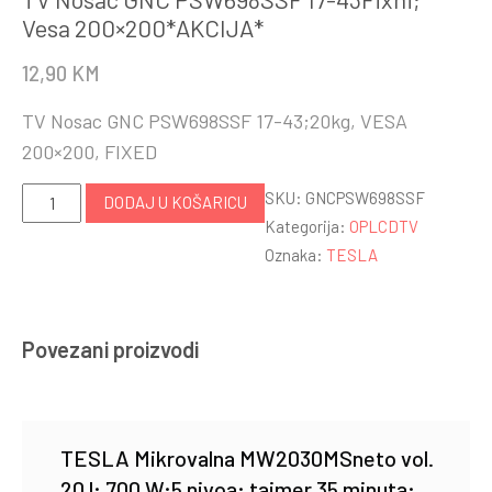
Vesa 200×200*AKCIJA*
12,90
KM
TV Nosac GNC PSW698SSF 17-43;20kg, VESA
200×200, FIXED
TV
SKU:
GNCPSW698SSF
DODAJ U KOŠARICU
Nosac
Kategorija:
OPLCDTV
GNC
Oznaka:
TESLA
PSW698SSF
17-
43Fixni;
Povezani proizvodi
Vesa
200x200*AKCIJA*
količina
TESLA Mikrovalna MW2030MSneto vol.
20 l; 700 W;5 nivoa; tajmer 35 minuta;