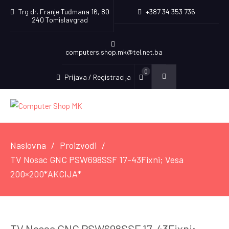
Trg dr. Franje Tuđmana 16, 80
+387 34 353 736
240 Tomislavgrad
computers.shop.mk@tel.net.ba
0
Prijava / Registracija
Naslovna
Proizvodi
TV Nosac GNC PSW698SSF 17-43Fixni; Vesa
200×200*AKCIJA*
TV Nosac GNC PSW698SSF 17-43Fixni;