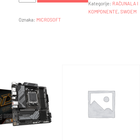
11
Kategorije:
RAČUNALA I
Pro
KOMPONENTE
,
SWOEM
64bit
Oznaka:
MICROSOFT
OEM
količina