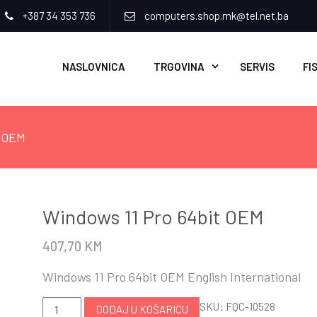
+387 34 353 736
computers.shop.mk@tel.net.ba
NASLOVNICA
TRGOVINA
SERVIS
FI
t OEM
Windows 11 Pro 64bit OEM
407,70
KM
Windows 11 Pro 64bit OEM English International
Windows
SKU:
FQC-10528
DODAJ U KOŠARICU