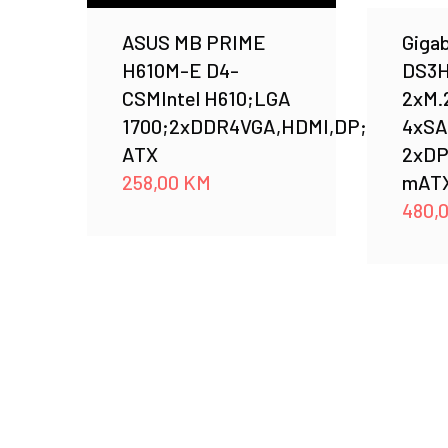
ASUS MB PRIME
Giga
H610M-E D4-
DS3H
CSMIntel H610;LGA
2xM.
1700;2xDDR4VGA,HDMI,DP;micro
4xSA
ATX
2xDP
258,00
KM
mAT
480,