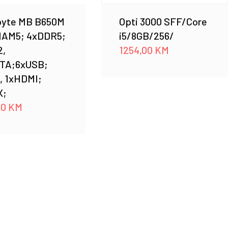
byte MB B650M
Opti 3000 SFF/Core
AM5; 4xDDR5;
i5/8GB/256/
2,
1254,00
KM
TA;6xUSB;
, 1xHDMI;
X;
00
KM