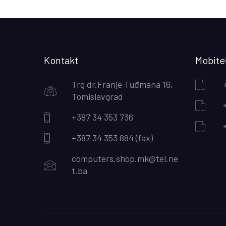
Kontakt
Mobitel
Trg dr.Franje Tuđmana 16,
Tomislavgrad
+387 34 353 736
+387 34 353 884 (fax)
computers.shop.mk@tel.ne
t.ba