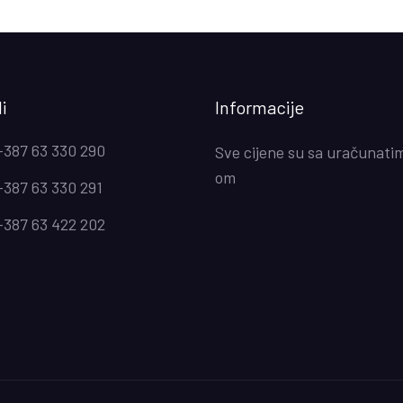
i
Informacije
+387 63 330 290
Sve cijene su sa uračunati
om
+387 63 330 291
+387 63 422 202