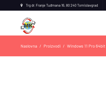
Trg dr. Franje Tuđmana 16, 80 240 Tomislavgrad
Naslovna
Proizvodi
Windows 11 Pro 64bi