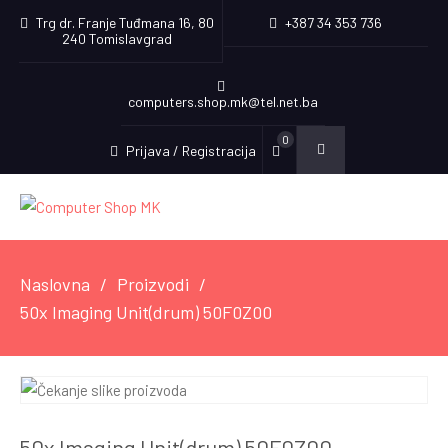
Trg dr. Franje Tuđmana 16, 80
+387 34 353 736
240 Tomislavgrad
computers.shop.mk@tel.net.ba
0
Prijava / Registracija
Naslovna
Proizvodi
50x Imaging Unit(drum) 50F0Z00
50x Imaging Unit(drum) 50F0Z00