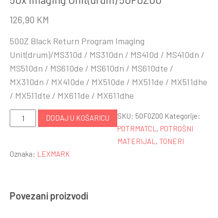
126,90
KM
500Z Black Return Program Imaging
Unit(drum)/MS310d / MS310dn / MS410d / MS410dn /
MS510dn / MS610de / MS610dn / MS610dte /
MX310dn / MX410de / MX510de / MX511de / MX511dhe
/ MX511dte / MX611de / MX611dhe
50x
SKU:
50F0Z00
Kategorije:
DODAJ U KOŠARICU
Imaging
POTRMATCL
,
POTROŠNI
Unit(drum)
MATERIJAL
,
TONERI
50F0Z00
Oznaka:
LEXMARK
količina
Povezani proizvodi