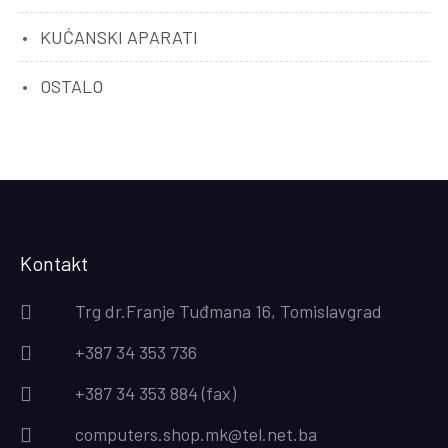
KUĆANSKI APARATI
OSTALO
Kontakt
Trg dr.Franje Tuđmana 16, Tomislavgrad
+387 34 353 736
+387 34 353 884 (fax)
computers.shop.mk@tel.net.ba